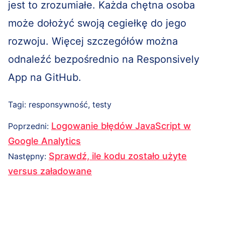
jest to zrozumiałe. Każda chętna osoba
może dołożyć swoją cegiełkę do jego
rozwoju. Więcej szczegółów można
odnaleźć bezpośrednio na Responsively
App na GitHub.
Tagi:
responsywność
,
testy
Nawigacja
Poprzedni
Logowanie błędów JavaScript w
Poprzedni
:
wpisu
wpis:
Google Analytics
Następny
Sprawdź, ile kodu zostało użyte
Następny
:
wpis:
versus załadowane